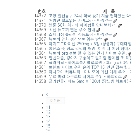
번호
제 목
14372
고양 일산동구 24시 약국 찾기 지금 열려있는 약
14371
처방전 필요없는 카마그라 - 파워약국
14370
웹툰 50화 최고의 아이템을 만나보세요!
14369
최신 뉴토끼 웹툰 주소 안내
14368
스페니쉬 플라이 정품포장 - 파워약국
14367
뉴토끼 만화 정식으로 읽는 방법
14366
아지트로마이신 250mg x 6정 (항생제) 구매대행 
14365
흥신소 뜻 정보 검색의 혁명! 이제 더 이상 헤매
14364
뉴토끼 org 정보 알 수 있는 인기 사이트 추천!
14363
펜벤다졸, 강아지 구충제로 말기암 완치된 조 티펜
14362
플라케닐 - 하이드록시클로로퀸 200mg x 60정
14361
토렌트 사이트 추천 순위 TOP 16: 안전 접속 팁
14360
마나모아 커뮤니티 - 마나모아 최신 대체 주소 -
14359
무료 파일 다운로드 사이트 순위 - 하드박스
14358
글리벤클라미드 5mg X 120정 (당뇨병 치료제)
<
11
12
13
14
15
16