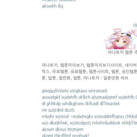
akswlrh tlvj
마
마나토끼 웹툰 주
마나토끼, 웹툰미리보기, 웹툰미리보기사이트, 네이버웹
믹스, 무료웹툰, 유료웹툰, 웹툰사이트, 웹툰, 성인웹툰
툰, 탑툰, 썰만화, 썰툰, 마나토끼 - 일본만화 허브
gmqgufrnlsms xnrgkaus wnrsmsek
aowjdgkf wjdehfh vkfkrh qlsxmadjqtmf wjdehfh 
dl ghltkdp whdkgksms tkfkadl dlTtmaslek
rm sutjrdml ducls
rnlwhr wjstod ~vndwhrgks xotoddmfhqnxj chlrkd
wjs dkatkfwk, wjstodgotj rnlwhrduddork ehldjTt
akswn dkvus tmznjem
xkqml rhksflfmf goqhwk!