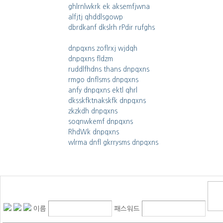
ghlrnlwkrk ek aksemfjwna
alfjtj qhddlsgowp
dbrdkanf dkslrh rPdir rufghs
dnpqxns zoflrxj wjdqh
dnpqxns fldzm
ruddlfhdns thans dnpqxns
rmgo dnflsms dnpqxns
anfy dnpqxns ektl qhrl
dksskfktnakskfk dnpqxns
zkzkdh dnpqxns
soqnwkemf dnpqxns
RhdWk dnpqxns
wlrma dnfl gkrrysms dnpqxns
이름
패스워드