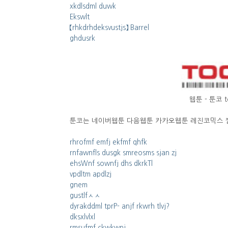
xkdlsdml duwk
Ekswlt
【rhkdrhdeksvustjs】 Barrel
ghdusrk
웹툰 - 툰코 
툰코는 네이버웹툰 다음웹툰 카카오웹툰 레진코믹스 
rhrofmf emfj ekfmf qhfk
rnfawnfls dusgk smreosms sjan zj
ehsWnf sownfj dhs dkrkTl
vpdltm apdlzj
gnem
gustlfㅅㅅ
dyrakddml tprP- anjf rkwrh tlvj?
dksxlvlxl
rmsufmf ckwkwnj